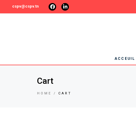
cspv@cspv.tn
ACCEUIL
Qui somme
Cart
membres
HOME
CART
Partenaire
Liens utile