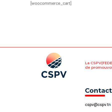
[woocommerce_cart]
La CSPV(FEDEL
de promouvoir
Contact
cspv@cspv.t
n