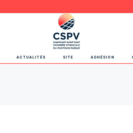
Qui sommes nous?
Articles
SITE 2
membres
Evènements
Éditions précéden
Partenaires
Galerie
Liens utiles
ACTUALITÉS
SITE
ADHÉSION
s nous?
Articles
SITE 2025
Rencontrez nos adhé
Evènements
Éditions précédentes
Devenir adhérent
s
Galerie
s