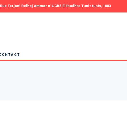
Rue Ferjani Belhaj Ammar n°4 Cité Elkhadhra Tunis tunis, 1003
025
Rencontrez nos adhérents
tes
Devenir adhérent
CONTACT
rents