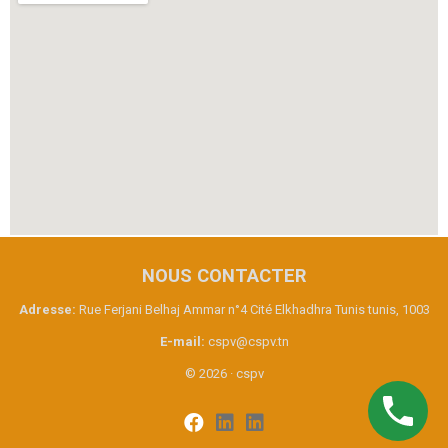
NOUS CONTACTER
Adresse:
Rue Ferjani Belhaj Ammar n°4 Cité Elkhadhra Tunis tunis, 1003
E-mail:
cspv@cspv.tn
© 2026 · cspv